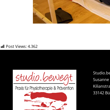
Post Views:
4.362
Studio.b
Susanne
Kilianstr
33142 B