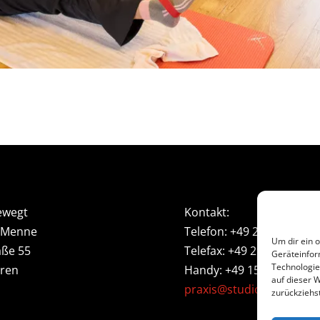
ewegt
Kontakt:
 Menne
Telefon: +49 2951 939851
Um dir ein 
aße 55
Telefax: +49 2951 932423
Geräteinfor
Technologie
üren
Handy: +49 1514 164799
auf dieser 
praxis@studio-bewegt.d
zurückziehs