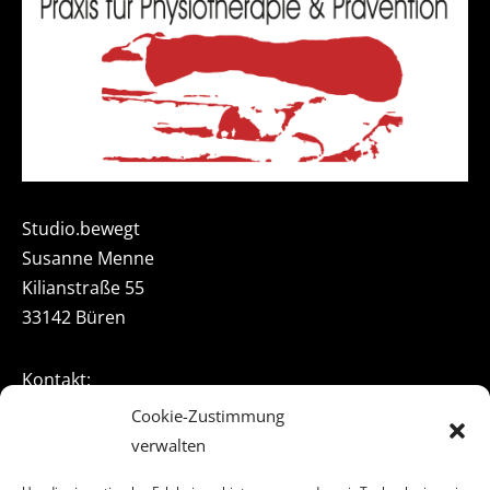
Studio.bewegt
Susanne Menne
Kilianstraße 55
33142 Büren
Kontakt:
Telefon: +49 2951 939851
Cookie-Zustimmung
Telefax: +49 2951 9324230
verwalten
Handy: +49 1514 1647995