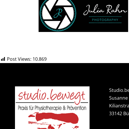
Post Views:
10.869
Studio.b
Susanne
Kilianstr
33142 B