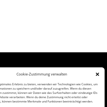
Cookie-Zustimmung verwalten
Impressum
optimales Erlebnis zu bieten, verwenden wir Technologien wie Cookies, um
Datenschutzerklärung
0
mationen zu speichern und/oder darauf zuzugreifen. Wenn du diesen
n zustimmst, können wir Daten wie das Surfverhalten oder eindeutige IDs
5
Cookie-Richtlinie (EU)
Website verarbeiten. Wenn du deine Zustimmung nicht erteilst oder
e
t, können bestimmte Merkmale und Funktionen beeinträchtigt werden.