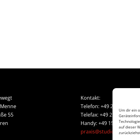
ewegt
Kontakt:
 Menne
Telefon: +49 2951 939851
Um dir ein 
aße 55
Telefax: +49 2951 932423
Geräteinfor
Technologie
üren
Handy: +49 1514 164799
auf dieser 
praxis@studio-bewegt.d
zurückziehs